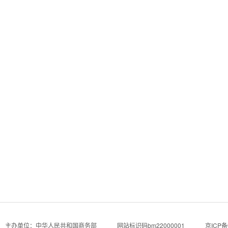
主办单位：中华人民共和国商务部
网站标识码bm22000001
京ICP备